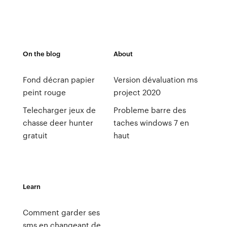
On the blog
About
Fond décran papier
Version dévaluation ms
peint rouge
project 2020
Telecharger jeux de
Probleme barre des
chasse deer hunter
taches windows 7 en
gratuit
haut
Learn
Comment garder ses
sms en changeant de