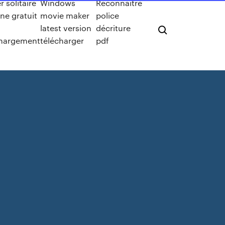
r solitaire
Windows
Reconnaitre
gne gratuit
movie maker
police
latest version
décriture
chargement
télécharger
pdf