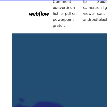
Comment
Ip
Spide
convertir un
camera
en li
fichier pdf en
viewer
sans
powerpoint
android
télé
gratuit