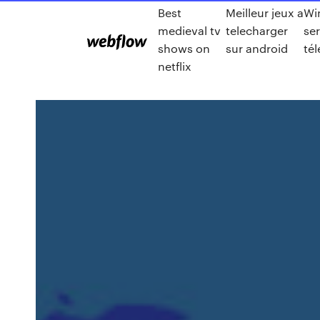
Best
Meilleur jeux a
Wi
medieval tv
telecharger
ser
shows on
sur android
té
netflix