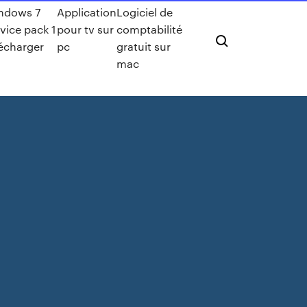
ndows 7
Application
Logiciel de
vice pack 1
pour tv sur
comptabilité
lécharger
pc
gratuit sur
mac